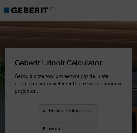
BE
Geberit Urinoir Calculator
Gebruik onze tool om eenvoudig de juiste
urinoirs en inbouwelementen te vinden voor uw
projecten.
Andere keramiek (handmatig)
Renovatie